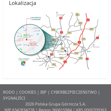
Lokalizacja
RODO
|
COOKIES
|
BIP
|
CYBERBEZPIECZEŃSTWO
|
SYGNALIŚCI
2026 Polska Grupa Górnicza S.A.
NIP 6342834728 | Regon 360615984 | KRS 0000709363