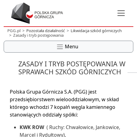
PGG.pl
Pozostała działalność
Likwidacja szkód górniczych
Zasady i tryb postępowania
Menu
ZASADY I TRYB POSTĘPOWANIA W
SPRAWACH SZKÓD GÓRNICZYCH
Polska Grupa Górnicza S.A. (PGG) jest
przedsiębiorstwem wielooddziałowym, w skład
którego wchodzi 7 kopalń węgla kamiennego
stanowiących oddziały spółki:
KWK ROW
( Ruchy: Chwałowice, Jankowice,
Marcel i Rydułtowy),