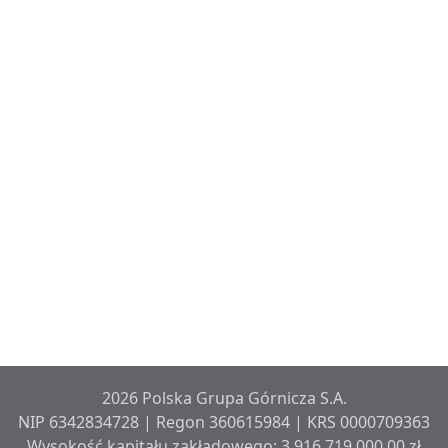
2026 Polska Grupa Górnicza S.A.
NIP 6342834728 | Regon 360615984 | KRS 0000709363
Wysokość kapitału zakładowego: 3 916 719 000,00 zł