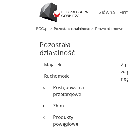
Główna
Fir
PGG.pl
Pozostała działalność
Prawo atomowe
Pozostała
działalność
Majątek
Zgo
że 
Ruchomości
neg
Postępowania
przetargowe
Złom
Produkty
powęglowe,