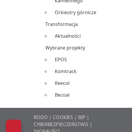
kamiennego
Orkiestry górnicze
Transformacja
Aktualności
Wybrane projekty
EPOS
Komtrack
Reecol
Becoal
RODO
|
COOKIES
|
BIP
|
CYBERBEZPIECZEŃSTWO
|
Przełączenie trybu dostępności
SYGNALIŚCI