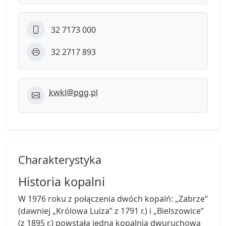
32 7173 000
32 2717 893
kwkl@pgg.pl
Charakterystyka
Historia kopalni
W 1976 roku z połączenia dwóch kopalń: „Zabrze”
(dawniej „Królowa Luiza” z 1791 r.) i „Bielszowice”
(z 1895 r.) powstała jedna kopalnia dwuruchowa